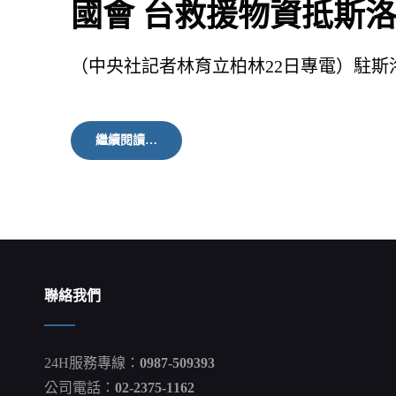
國會 台救援物資抵斯洛伐
（中央社記者林育立柏林22日專電）駐斯
國
繼續閱讀…
會
台
救
援
物
資
抵
斯
洛
聯絡我們
伐
克
難
民
24H服務專線：
0987-509393
機
構：
公司電話：
02-2375-1162
感