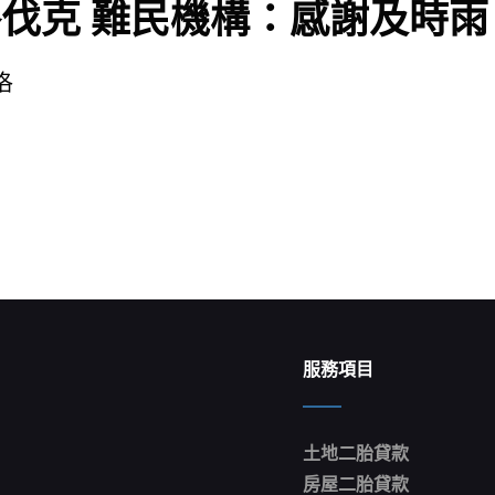
克 難民機構：感謝及時雨 季斯
洛
服務項目
土地二胎貸款
房屋二胎貸款