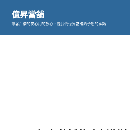
億昇當舖
讓客戶借的安心用的放心，是我們億昇當舖給予您的承諾