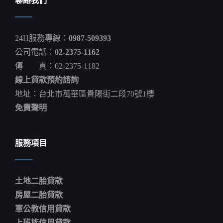
聯絡我們
疫
優
先
臺
24H服務專線：
0987-509393
東
高
公司電話：
02-2375-1162
級
傳 真：02-2375-1182
中
等
線上貸款預約諮詢
以
下
地址：台北市萬華區貴陽街二段70號1樓
學
免責聲明
校
暫
停
實
服務項目
體
課
程
再
土地二胎貸款
延
長
房屋二胎貸款
至
軍公教信用貸款
6/10
饒
上班族信用貸款