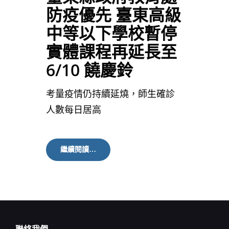
防疫優先 臺東高級
中等以下學校暫停
實體課程再延長至
6/10 饒慶鈴
考量疫情仍持續延燒，師生確診
人數每日居高
臺
繼續閱讀…
東
縣
政
府
教
育
處
防