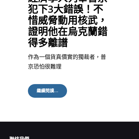
犯下3大錯誤！不
惜威脅動用核武，
證明他在烏克蘭錯
得多離譜
作為一個貨真價實的獨裁者，普
京恐怕很難理
經
繼續閱讀…
濟
學
人
列
舉
普
京
犯