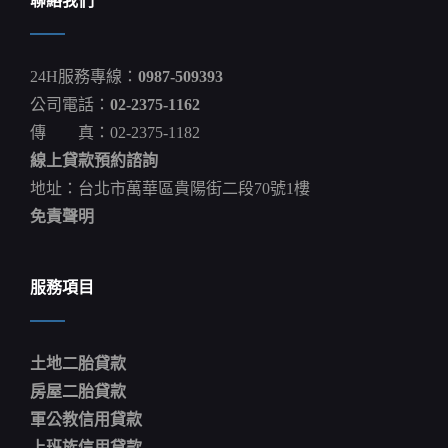
聯絡我們
下
3
大
錯
24H服務專線：
0987-509393
誤！
不
公司電話：
02-2375-1162
惜
傳 真：02-2375-1182
威
脅
線上貸款預約諮詢
動
用
地址：台北市萬華區貴陽街二段70號1樓
核
免責聲明
武，
證
明
他
服務項目
在
烏
克
蘭
土地二胎貸款
錯
得
房屋二胎貸款
多
軍公教信用貸款
離
譜
上班族信用貸款