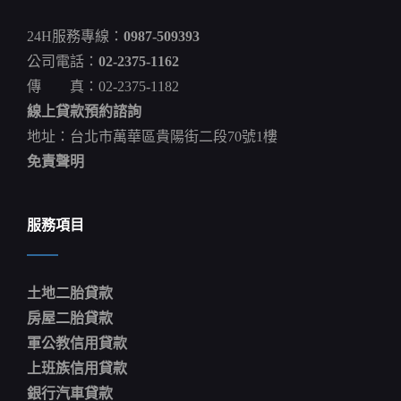
台
股
24H服務專線：
0987-509393
一
度
公司電話：
02-2375-1162
跌
傳 真：02-2375-1182
百
點
線上貸款預約諮詢
低
檔
地址：台北市萬華區貴陽街二段70號1樓
買
免責聲明
盤
進
駐
跌
服務項目
勢
收
斂
王
土地二胎貸款
兆
立
房屋二胎貸款
軍公教信用貸款
上班族信用貸款
銀行汽車貸款