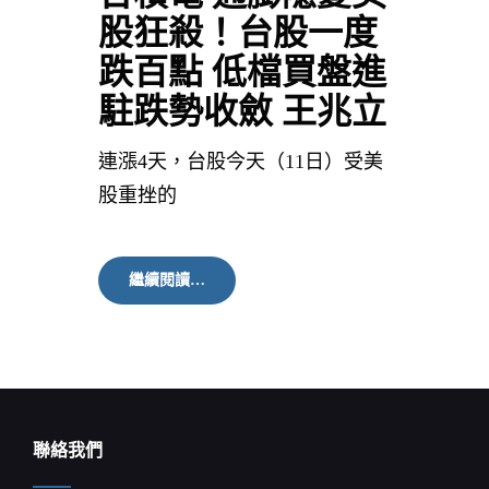
股狂殺！台股一度
跌百點 低檔買盤進
駐跌勢收斂 王兆立
連漲4天，台股今天（11日）受美
股重挫的
台
繼續閱讀…
積
電
通
膨
隱
憂
美
股
聯絡我們
狂
殺！