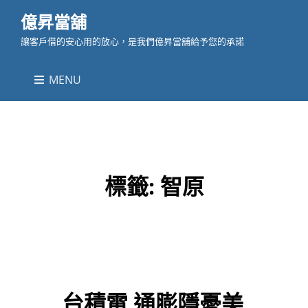
億昇當舖
讓客戶借的安心用的放心，是我們億昇當舖給予您的承諾
MENU
標籤:
智原
台積電 通膨隱憂美