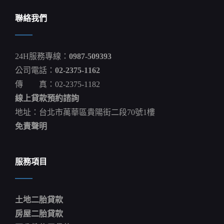
陸
禁
聯絡我們
台
百
項
食
24H服務專線：
0987-509393
品
農
公司電話：
02-2375-1162
委
傳 真：02-2375-1182
會:
水
線上貸款預約諮詢
產、
蜂
地址：台北市萬華區貴陽街二段70號1樓
蜜、
免責聲明
茶
葉
都
重
服務項目
創
王
美
花
土地二胎貸款
海
峽
房屋二胎貸款
兩