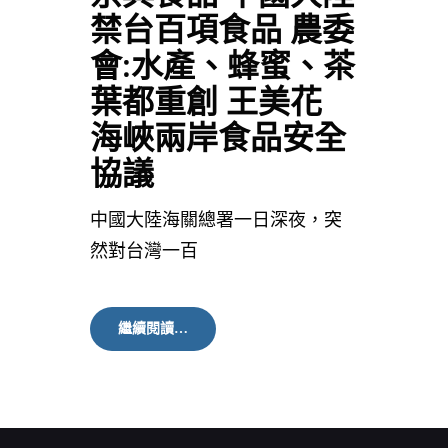
禁台百項食品 農委
會:水產、蜂蜜、茶
葉都重創 王美花
海峽兩岸食品安全
協議
中國大陸海關總署一日深夜，突
然對台灣一百
京
繼續閱讀…
典
食
品
中
國
大