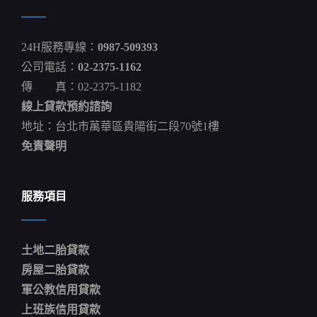
價
格
上
24H服務專線：
0987-509393
漲
2.32%
公司電話：
02-2375-1162
盧
傳 真：02-2375-1182
素
梅
線上貸款預約諮詢
平
均
地址：台北市萬華區貴陽街二段70號1樓
地
免責聲明
權
條
例
修
服務項目
法
草
案
土地二胎貸款
房屋二胎貸款
軍公教信用貸款
上班族信用貸款