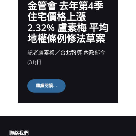
金管會 去年第4季
我
是
住宅價格上漲
蔡
英
2.32% 盧素梅 平均
文
就
地權條例修法草案
開
除
你！
館
記者盧素梅／台北報導 內政部今
長
(31)日
開
罵
「提
油
救
金
繼續閱讀…
火
管
的
會
白
去
痴」
年
陳
第
之
4
漢
季
住
聯絡我們
宅