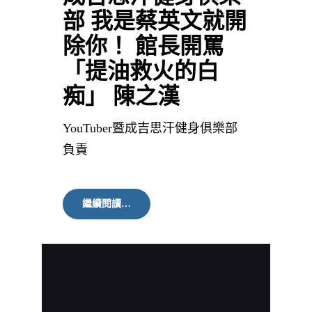
部 我是蔡英文就開
除你！ 館長開罵
「提油救火的白
痴」 陳之漢
YouTuber暨成吉思汗健身俱樂部
負責
成
繼續閱讀…
吉
思
汗
健
身
俱
樂
部