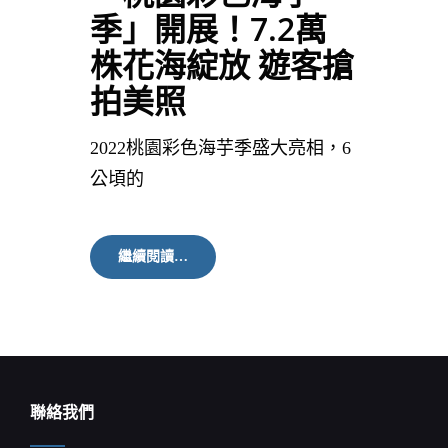
季」開展！7.2萬
株花海綻放 遊客搶
拍美照
2022桃園彩色海芋季盛大亮相，6
公頃的
「桃
繼續閱讀…
園
彩
色
海
芋
季」
開
展！
聯絡我們
7.2
萬