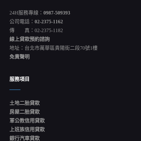
株
花
24H服務專線：
0987-509393
海
綻
公司電話：
02-2375-1162
放
傳 真：02-2375-1182
遊
客
線上貸款預約諮詢
搶
拍
地址：台北市萬華區貴陽街二段70號1樓
美
免責聲明
照
服務項目
土地二胎貸款
房屋二胎貸款
軍公教信用貸款
上班族信用貸款
銀行汽車貸款