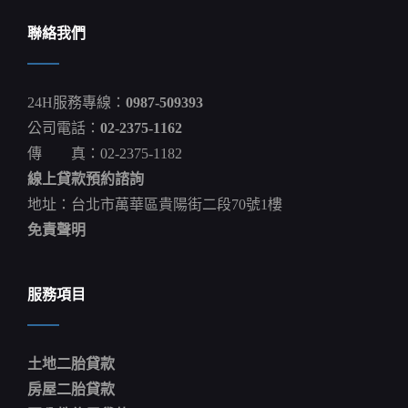
專
「安
聯絡我們
全
又
可
靠」
24H服務專線：
0987-509393
斥
資
公司電話：
02-2375-1162
1400
傳 真：02-2375-1182
萬
買
線上貸款預約諮詢
理
財
地址：台北市萬華區貴陽街二段70號1樓
產
免責聲明
品
巨
虧
法
服務項目
院
判
決：
銀
土地二胎貸款
行
承
房屋二胎貸款
擔