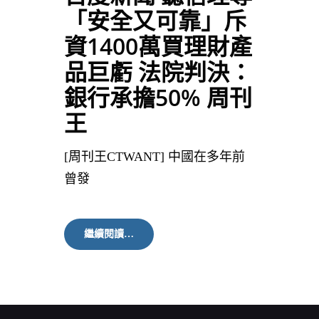
「安全又可靠」斥
資1400萬買理財產
品巨虧 法院判決：
銀行承擔50% 周刊
王
[周刊王CTWANT] 中國在多年前
曾發
百
繼續閱讀…
度
新
聞
聽
信
理