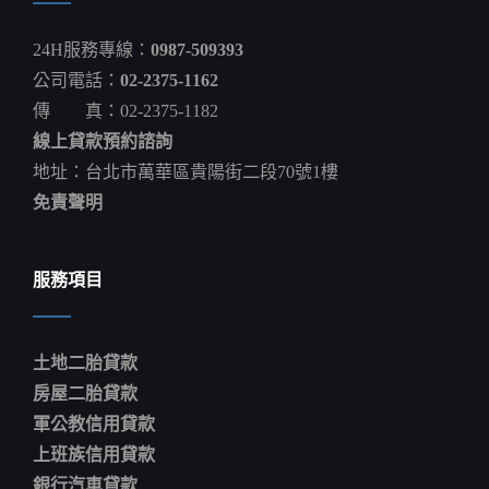
啟
用
24H服務專線：
0987-509393
聲
量
公司電話：
02-2375-1162
連
傳 真：02-2375-1182
日
飆
線上貸款預約諮詢
學
者：
地址：台北市萬華區貴陽街二段70號1樓
傷
免責聲明
林
智
堅
選
服務項目
情
蔡
英
文
土地二胎貸款
IPHONE
房屋二胎貸款
軍公教信用貸款
上班族信用貸款
銀行汽車貸款