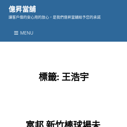
億昇當舖
讓客戶借的安心用的放心，是我們億昇當舖給予您的承諾
MENU
標籤:
王浩宇
富邦 新竹棒球場未