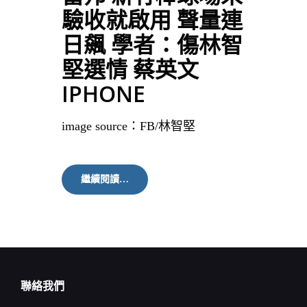
驗收就啟用 聲量連
日飆 學者：傷林智
堅選情 蔡英文
IPHONE
image source：FB/林智堅
富
繼續閱讀…
邦
新
竹
棒
球
場
未
驗
聯絡我們
收
就