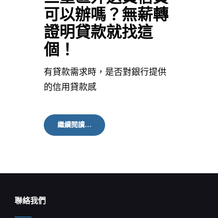
可以辦嗎？無薪轉
證明貸款就找這
個！
有貸款需求時，是否對銀行提供
的信用貸款感
三
繼續閱讀…
重
區
外
送
員
信
貸
可
聯絡我們
以
辦