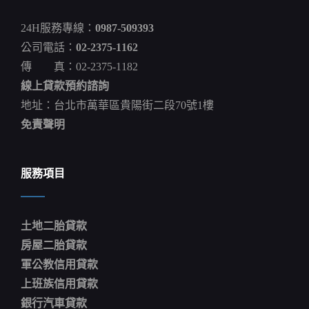
嗎？
無
24H服務專線：
0987-509393
薪
轉
公司電話：
02-2375-1162
證
傳 真：02-2375-1182
明
貸
線上貸款預約諮詢
款
就
地址：台北市萬華區貴陽街二段70號1樓
找
免責聲明
這
個！
服務項目
土地二胎貸款
房屋二胎貸款
軍公教信用貸款
上班族信用貸款
銀行汽車貸款