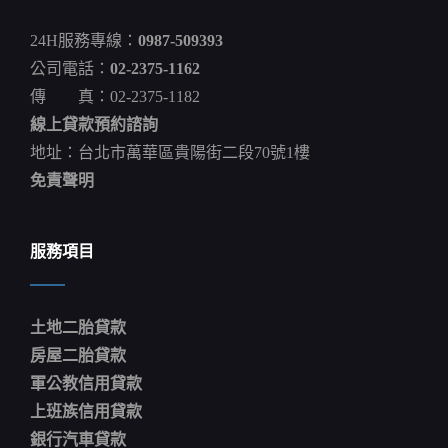
重
建
24H服務專線：
0987-509393
快
速
公司電話：
02-2375-1162
取
傳 真：02-2375-1182
得
資
線上貸款預約諮詢
金！
_
地址：台北市萬華區貴陽街二段70號1樓
居
免責聲明
住
權
利
平
服務項目
等
…
土地二胎貸款
房屋二胎貸款
軍公教信用貸款
上班族信用貸款
銀行汽車貸款