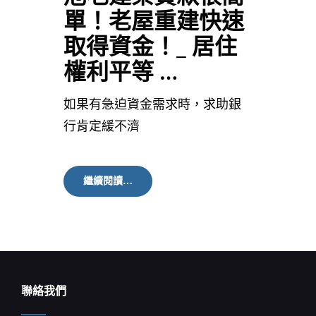
單！老屋重建快速
取得資金！_ 居住
權利平等 …
如果有急迫資金需求時，求助銀
行肯定緩不濟
危
繼續閱讀…
老
建
築
貸
款
很
簡
單！
聯絡我們
老
屋