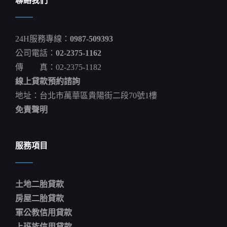
聯絡我們
訣
竅
是
什
24H服務專線：
0987-509393
麼？
跟
公司電話：
02-2375-1162
著
傳 真：02-2375-1182
這
樣
線上貸款預約諮詢
做
就
地址：台北市萬華區貴陽街二段70號1樓
能
免責聲明
貸
得
高！
_
服務項目
物
權
質
權
土地二胎貸款
權
利
房屋二胎貸款
質
軍公教信用貸款
權
上班族信用貸款