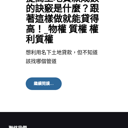
的訣竅是什麼？跟
著這樣做就能貸得
高！_物權 質權 權
利質權
想利用名下土地貸款，但不知道
該找哪個管道
提
繼續閱讀…
高
土
地
貸
款
成
數
的