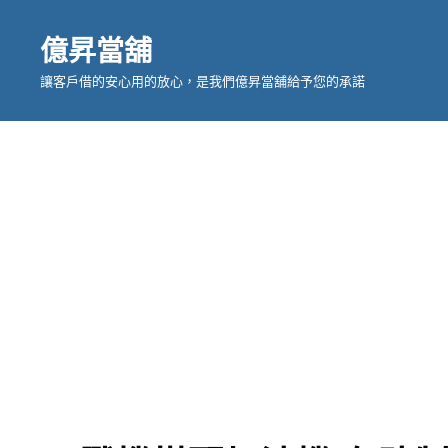
億昇當舖
讓客戶借的安心用的放心，是我們億昇當舖給予您的承諾