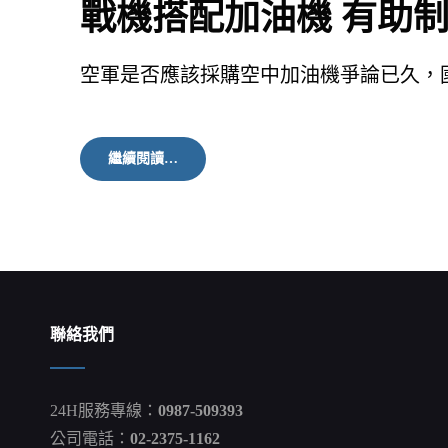
戰機搭配加油機 有助
空軍是否應該採購空中加油機爭論已久，
戰
繼續閱讀…
機
搭
配
加
油
機
有
助
制
聯絡我們
空
權
掌
握
24H服務專線：
0987-509393
公司電話：
02-2375-1162