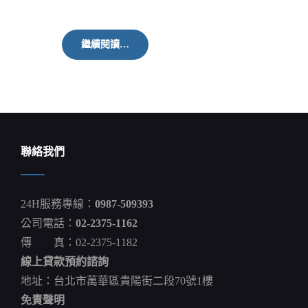
新
繼續閱讀…
北
校
園
就
業
博
覽
會
聯絡我們
前
進
臺
藝
24H服務專線：
0987-509393
覓
人
公司電話：
02-2375-1162
才
傳 真：02-2375-1182
線上貸款預約諮詢
地址：台北市萬華區貴陽街二段70號1樓
免責聲明