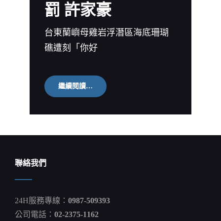
罰 許家豪
與
銀
行
方
台東蘭嶼母雞岩浮潛區海底珊瑚
案
礁遭刻「你好
的
差
異？
海
繼續閱讀…
底
珊
瑚
礁
被
刻
字
縣
聯絡我們
府：
目
前
無
24H服務專線：
0987-509393
法
可
公司電話：
02-2375-1162
罰