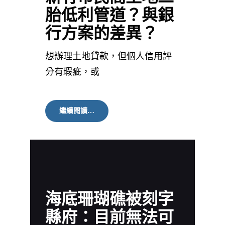
胎低利管道？與銀
行方案的差異？
想辦理土地貸款，但個人信用評
分有瑕疵，或
新
繼續閱讀…
竹
市
民
間
土
地
二
胎
海底珊瑚礁被刻字
低
利
縣府：目前無法可
管
道？