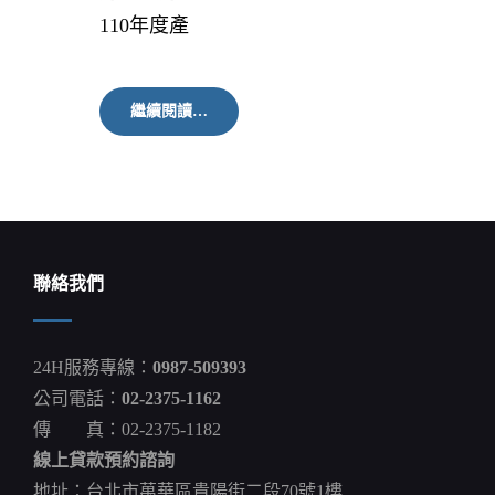
110年度產
未
繼續閱讀…
畢
業
即
就
業
中
彰
投
聯絡我們
分
署
產
學
24H服務專線：
0987-509393
訓
合
公司電話：
02-2375-1162
作
傳 真：02-2375-1182
訓
練
線上貸款預約諮詢
招
生
地址：台北市萬華區貴陽街二段70號1樓