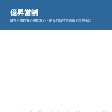
億昇當舖
讓客戶借的安心用的放心，是我們億昇當舖給予您的承諾