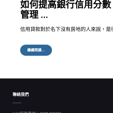
如何提高銀行信用分數
管理 …
信用貸款對於名下沒有房地的人來說，是
如
繼續閱讀…
何
提
高
銀
行
信
用
分
數？
聯絡我們
那
些
銀
行