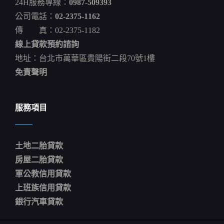
24H服務專線：
0987-509393
起
開
公司電話：
02-2375-1162
放
傳 真：02-2375-1182
預
約
線上貸款預約諮詢
翁
章
地址：台北市萬華區貴陽街二段70號1樓
梁
免責聲明
服務項目
土地二胎貸款
房屋二胎貸款
軍公教信用貸款
上班族信用貸款
銀行汽車貸款