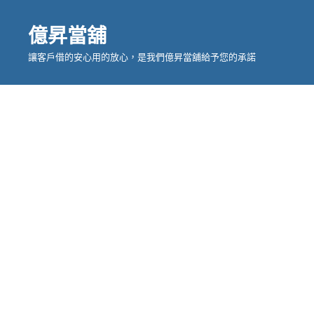
億昇當舖
讓客戶借的安心用的放心，是我們億昇當舖給予您的承諾