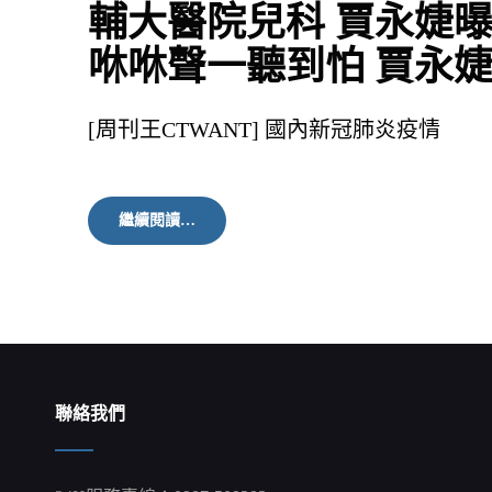
輔大醫院兒科 賈永婕
咻咻聲一聽到怕 賈永
[周刊王CTWANT] 國內新冠肺炎疫情
輔
繼續閱讀…
大
醫
院
兒
科
賈
永
婕
曝
聯絡我們
生
第
三
胎