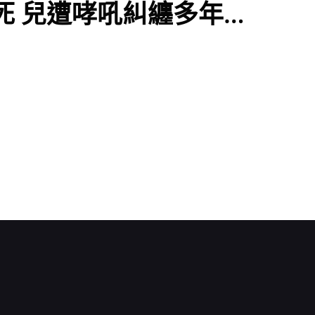
死 兒遭哮吼糾纏多年…