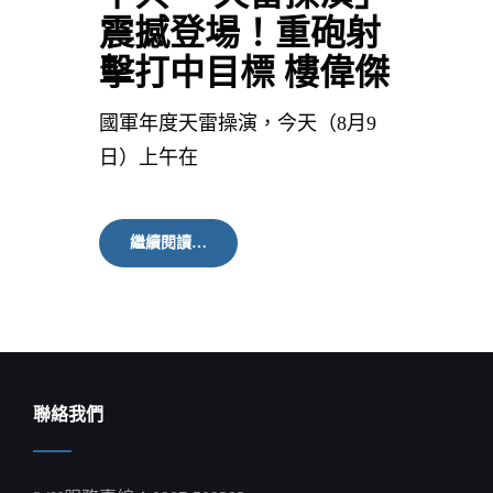
震撼登場！重砲射
擊打中目標 樓偉傑
國軍年度天雷操演，今天（8月9
日）上午在
中
繼續閱讀…
共
「天
雷
操
演」
震
撼
登
聯絡我們
場！
重
砲
射