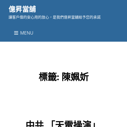
億昇當舖
讓客戶借的安心用的放心，是我們億昇當舖給予您的承諾
MENU
標籤:
陳姵妡
中共 「天雷操演」