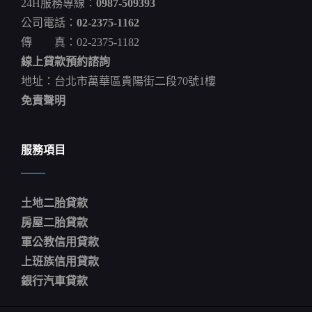
24H服務專線：
0987-509393
擊
打
公司電話：
02-2375-1162
中
傳 真：02-2375-1182
目
標
線上貸款預約諮詢
樓
偉
地址：台北市萬華區貴陽街二段70號1樓
傑
免責聲明
服務項目
土地二胎貸款
房屋二胎貸款
軍公教信用貸款
上班族信用貸款
銀行汽車貸款