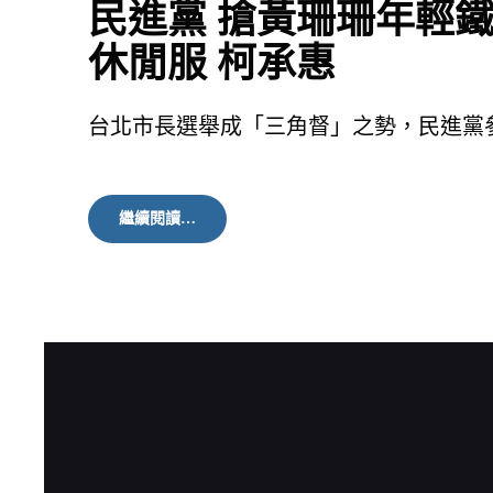
民進黨 搶黃珊珊年輕
休閒服 柯承惠
台北市長選舉成「三角督」之勢，民進黨
民
繼續閱讀…
進
黨
搶
黃
珊
珊
年
輕
鐵
桿
票！
陳
時