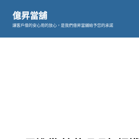
億昇當舖
讓客戶借的安心用的放心，是我們億昇當舖給予您的承諾