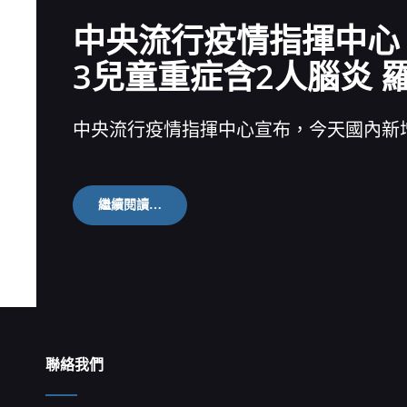
中
調
中央流行疫情指揮中心 
整
北
3兒童重症含2人腦炎 羅一
市
選
戰
策
中央流行疫情指揮中心宣布，今天國內新
略
改
叫
「阿
中」、
中
繼續閱讀…
穿
央
休
流
閒
行
服
疫
柯
情
承
指
惠
揮
中
心
聯絡我們
新
冠
肺