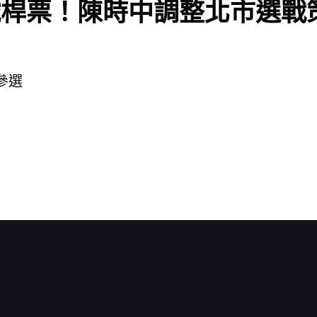
鐵桿票！陳時中調整北市選戰
參選