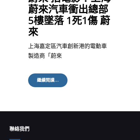
蔚來汽車衝出總部
5樓墜落 1死1傷 蔚
來
上海嘉定區汽車創新港的電動車
製造商「蔚來
蔚
繼續閱讀…
來
拍
電
影？
上
海
蔚
來
聯絡我們
汽
車