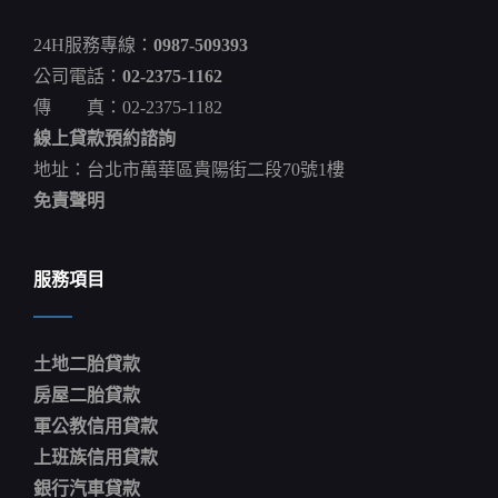
衝
出
24H服務專線：
0987-509393
總
部
公司電話：
02-2375-1162
5
傳 真：02-2375-1182
樓
墜
線上貸款預約諮詢
落
1
地址：台北市萬華區貴陽街二段70號1樓
死
免責聲明
1
傷
蔚
來
服務項目
土地二胎貸款
房屋二胎貸款
軍公教信用貸款
上班族信用貸款
銀行汽車貸款