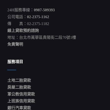
迷
認
24H服務專線：
0987-509393
出
賈
公司電話：
02-2375-1162
吉
傳 真：02-2375-1182
笑
稱
線上貸款預約諮詢
「藏
不
地址：台北市萬華區貴陽街二段70號1樓
住
免責聲明
了」
賈
吉
服務項目
土地二胎貸款
房屋二胎貸款
軍公教信用貸款
上班族信用貸款
銀行汽車貸款