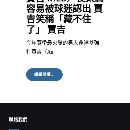
容易被球迷認出 賈
吉笑稱「藏不住
了」 賈吉
今年賽季最火燙的男人非洋基強
打賈吉（Aa
賈
繼續閱讀…
吉
MLB
／
長
太
高
容
易
聯絡我們
被
球