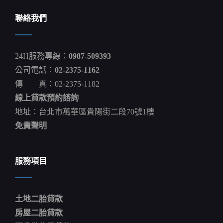
秘：
怎
聯絡我們
麼
克
服
保
24H服務專線：
0987-509393
密
文
公司電話：
02-2375-1162
化
傳 真：02-2375-1182
形
成
線上貸款預約諮詢
的
「孤
地址：台北市萬華區貴陽街二段70號1樓
島」？
免責聲明
NELSON
POWERBEATS
PRO
服務項目
土地二胎貸款
房屋二胎貸款