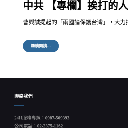
中共 【專欄】挨打的人
曹興誠提起的「兩國論保護台灣」，大力
中
繼續閱讀…
共
【專
欄】
挨
打
的
人
沒
有
聯絡我們
反
戰
的
權
24H服務專線：
0987-509393
力
普
公司電話：
02-2375-1162
丁