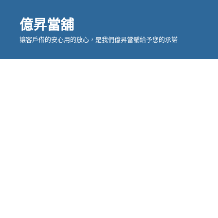
億昇當舖
讓客戶借的安心用的放心，是我們億昇當舖給予您的承諾