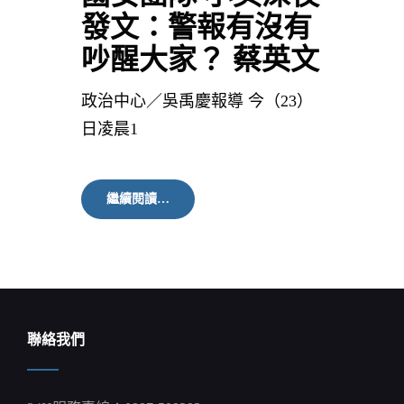
發文：警報有沒有
吵醒大家？ 蔡英文
政治中心／吳禹慶報導 今（23）
日凌晨1
國
繼續閱讀…
安
團
隊
小
英
深
夜
發
聯絡我們
文：
警
報
有